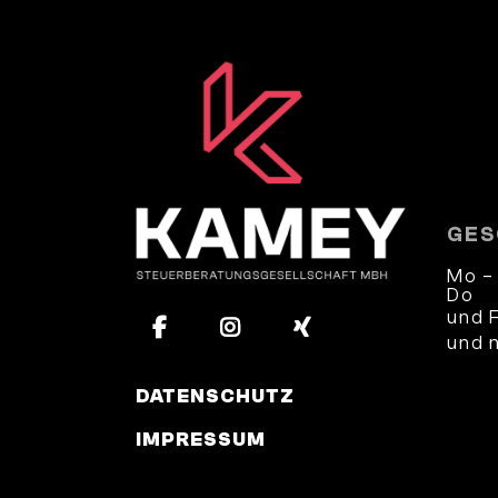
GES
Mo –
Do
und 
und 
DATENSCHUTZ
IMPRESSUM