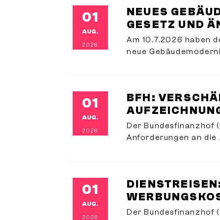
NEUES GEBÄUD
01
GESETZ UND Ä
AUG.
Am 10.7.2026 haben d
2026
neue Gebäudemodernis
bisherige Gebäudeener
beim Heizungstausch 
BFH: VERSCHÄ
01
AUFZEICHNUNG
AUG.
Der Bundesfinanzhof (
2026
Anforderungen an die 
Aufwendungen eines h
selbstständig tätigen 
verschärft.Im entschi
DIENSTREISEN:
01
WERBUNGSKOST
AUG.
Der Bundesfinanzhof (
2026