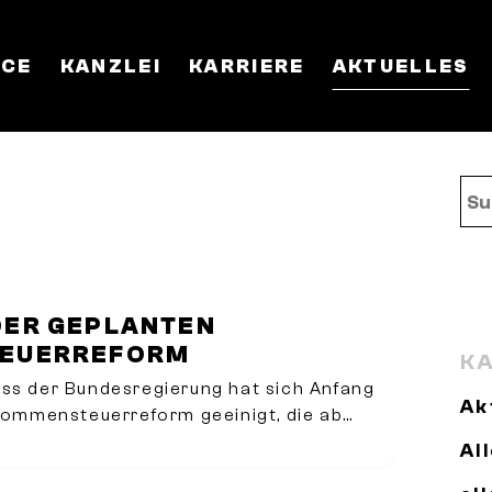
ICE
KANZLEI
KARRIERE
AKTUELLES
DER GEPLANTEN
TEUERREFORM
KA
ss der Bundesregierung hat sich Anfang
Ak
nkommensteuerreform geeinigt, die ab
ve bis in das Folgejahr hinein umgesetzt
Al