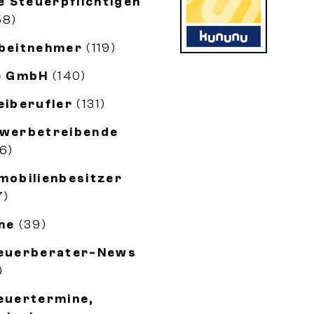
le Steuerpflichtigen
58)
beitnehmer
(119)
e GmbH
(140)
eiberufler
(131)
werbetreibende
56)
mobilienbesitzer
7)
ne
(39)
euerberater-News
)
euertermine,