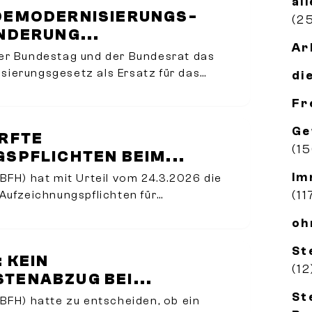
al
E­MODERNI­SIERUNGS­
(2
NDERUNG...
Ar
er Bundestag und der Bundesrat das
ierungsgesetz als Ersatz für das
di
giegesetz verabschiedet. Es bringt
Fr
erhebliche Änderungen mit sich.
Ge
RFTE
(1
SPFLICHTEN BEIM...
Im
BFH) hat mit Urteil vom 24.3.2026 die
(11
Aufzeichnungspflichten für
äuslichen Arbeitszimmers bei
oh
Steuerpflichtigen erheblich
edenen Fall
St
 KEIN
(12
ENABZUG BEI...
St
BFH) hatte zu entscheiden, ob ein