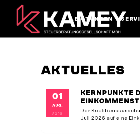
LEISTUNGEN
SERV
AKTUELLES
KERNPUNKTE 
01
EINKOMMENS
AUG.
Der Koalitionsausschu
2026
Juli 2026 auf eine Ei
dem 1.1.2027 sukzessi
werden und