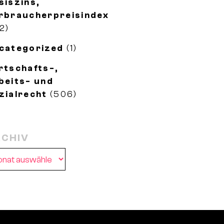
siszins,
rbraucherpreisindex
2)
categorized
(1)
rtschafts-,
beits- und
zialrecht
(506)
CHIV
chiv