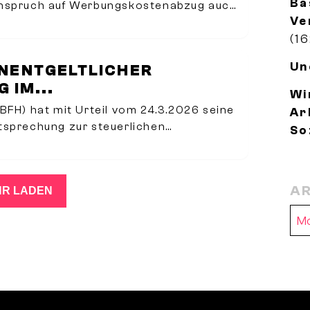
Ba
Anspruch auf Werbungskostenabzug auch
Ve
ann, wenn er für die Durchführung
(16
t
Un
NENTGELTLICHER
 IM...
Wi
BFH) hat mit Urteil vom 24.3.2026 seine
Ar
tsprechung zur steuerlichen
So
licher Ratenzahlungsvereinbarungen
.Der Verkäufer hatte im entschiedenen
atvermögen
AR
R LADEN
Ar