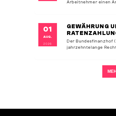
Arbeitnehmer einen 
dann geltend machen k
einer Dienstreise nich
GEWÄHRUNG U
01
RATENZAHLUNG
AUG.
Der Bundesfinanzhof (
2026
jahrzehntelange Rech
Behandlung unverzins
grundlegend geändert
Fall aus seinem Priv
MEH