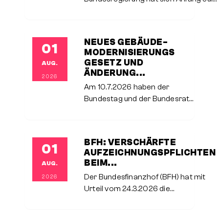
2026 auf eine
Einkommensteuerreform geeinigt, die
ab dem 1.1.2027 sukzessive bis in das
NEUES GEBÄUDE­
01
Folgejahr hinein umgesetzt werden
MODERNI­SIERUNGS­
und
GESETZ UND
AUG.
ÄNDERUNG...
2026
Am 10.7.2026 haben der
Bundestag und der Bundesrat
das neue
Gebäudemodernisierungsgesetz
als Ersatz für das bisherige
BFH: VERSCHÄRFTE
01
Gebäudeenergiegesetz
AUFZEICHNUNGSPFLICHTEN
verabschiedet. Es bringt beim
BEIM...
AUG.
Heizungstausch erhebliche
Der Bundesfinanzhof (BFH) hat mit
2026
Änderungen mit sich.
Urteil vom 24.3.2026 die
Anforderungen an die
Aufzeichnungspflichten für