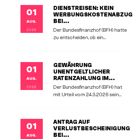
Aufwendungen eines häuslichen
DIENSTREISEN: KEIN
01
Arbeitszimmers bei selbstständig
WERBUNGSKOSTENABZUG
tätigen Steuerpflichtigen erheblich
BEI...
AUG.
verschärft.Im entschiedenen Fall
Der Bundesfinanzhof (BFH) hatte
2026
zu entscheiden, ob ein
Arbeitnehmer einen Anspruch auf
Werbungskostenabzug auch dann
geltend machen kann, wenn er für
GEWÄHRUNG
01
die Durchführung einer Dienstreise
UNENTGELTLICHER
nicht
RATENZAHLUNG IM...
AUG.
Der Bundesfinanzhof (BFH) hat
2026
mit Urteil vom 24.3.2026 seine
jahrzehntelange
Rechtsprechung zur
steuerlichen Behandlung
ANTRAG AUF
01
unverzinslicher
VERLUSTBESCHEINIGUNG
Ratenzahlungsvereinbarungen
BEI...
AUG.