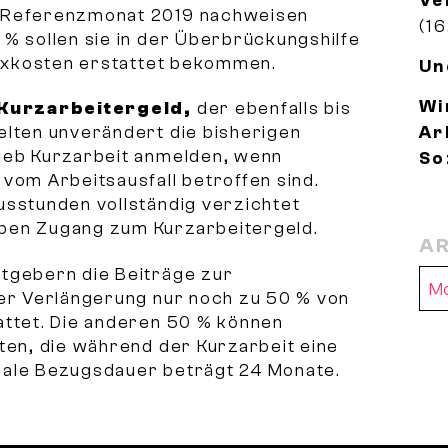
Ve
m Referenzmonat 2019 nachweisen
(16
% sollen sie in der Überbrückungshilfe
 Fixkosten erstattet bekommen.
Un
Wi
Kurzarbeitergeld,
der ebenfalls bis
Ar
elten unverändert die bisherigen
ieb Kurzarbeit anmelden, wenn
So
vom Arbeitsausfall betroffen sind.
usstunden vollständig verzichtet
ben Zugang zum Kurzarbeitergeld.
AR
tgebern die Beiträge zur
Ar
der Verlängerung nur noch zu 50 % von
attet. Die anderen 50 % können
ten, die während der Kurzarbeit eine
male Bezugsdauer beträgt 24 Monate.