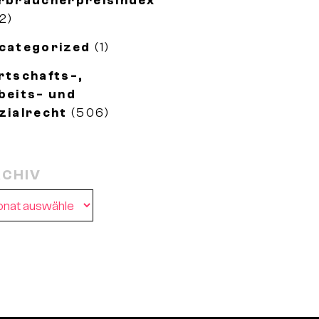
rbraucherpreisindex
2)
categorized
(1)
rtschafts-,
beits- und
zialrecht
(506)
CHIV
chiv