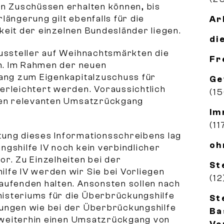
an Zuschüssen erhalten können, bis
längerung gilt ebenfalls für die
Ar
igkeit der einzelnen Bundesländer liegen.
di
Aussteller auf Weihnachtsmärkten die
Fr
en. Im Rahmen der neuen
gang zum Eigenkapitalzuschuss für
Ge
erleichtert werden. Voraussichtlich
(1
inen relevanten Umsatzrückgang
Im
(11
tung dieses Informationsschreibens lag
oh
gshilfe IV noch kein verbindlicher
r. Zu Einzelheiten bei der
St
lfe IV werden wir Sie bei Vorliegen
(12
aufenden halten. Ansonsten sollen nach
isteriums für die Überbrückungshilfe
St
ungen wie bei der Überbrückungshilfe
Ba
n weiterhin einen Umsatzrückgang von