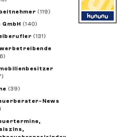
beitnehmer
(119)
e GmbH
(140)
eiberufler
(131)
werbetreibende
56)
mobilienbesitzer
7)
ne
(39)
euerberater-News
)
euertermine,
siszins,