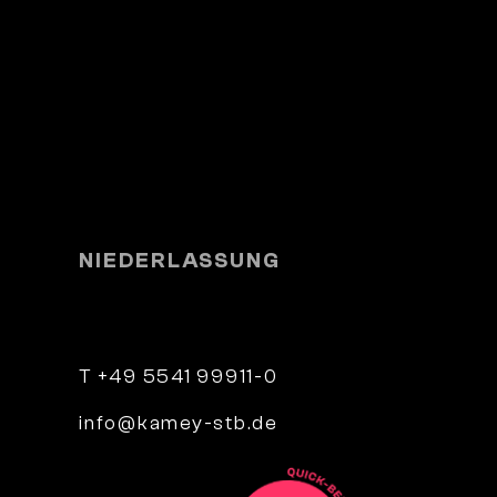
NIEDERLASSUNG
e 4
Parkstraße 9
34346 Hann. Münden
T +49 5541 99911-0
info@kamey-stb.de