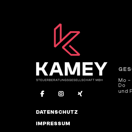
GES
Mo –
Do
und 
und 
DATENSCHUTZ
IMPRESSUM