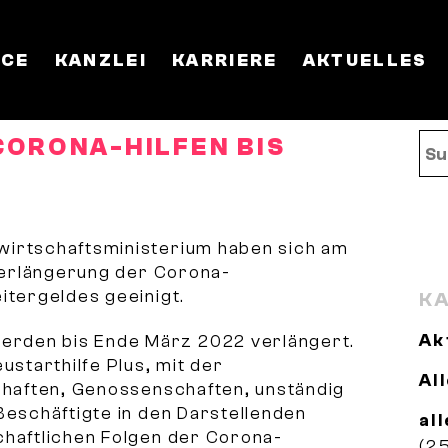
ICE
KANZLEI
KARRIERE
AKTUELLES
CORONA-HILFEN
BIS
wirtschaftsministerium haben sich am
 Verlängerung der Corona-
itergeldes geeinigt.
KA
Ak
erden bis Ende März 2022 verlängert.
ustarthilfe Plus, mit der
Al
schaften, Genossenschaften, unständig
Beschäftigte in den Darstellenden
al
chaftlichen Folgen der Corona-
(2