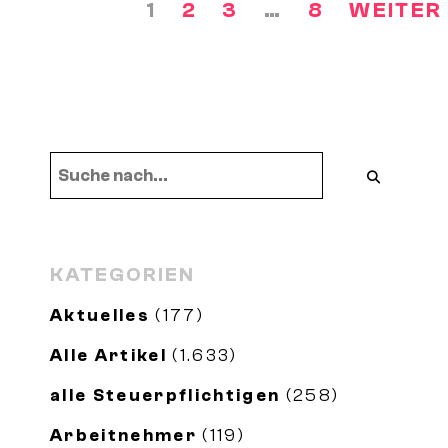
1
2
3
…
8
WEITER 
SEITENNUMMERIERUNG
Herstellungskosten oder
DER
anschaffungsnahe
BEITRÄGE
Herstellungskosten,
KATEGORIEN
Aktuelles
(177)
Alle Artikel
(1.633)
alle Steuerpflichtigen
(258)
Arbeitnehmer
(119)