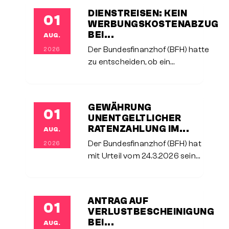
Aufwendungen eines häuslichen
DIENSTREISEN: KEIN
01
Arbeitszimmers bei selbstständig
WERBUNGSKOSTENABZUG
tätigen Steuerpflichtigen erheblich
BEI...
AUG.
verschärft.Im entschiedenen Fall
Der Bundesfinanzhof (BFH) hatte
2026
zu entscheiden, ob ein
Arbeitnehmer einen Anspruch auf
Werbungskostenabzug auch dann
geltend machen kann, wenn er für
GEWÄHRUNG
01
die Durchführung einer Dienstreise
UNENTGELTLICHER
nicht
RATENZAHLUNG IM...
AUG.
Der Bundesfinanzhof (BFH) hat
2026
mit Urteil vom 24.3.2026 seine
jahrzehntelange
Rechtsprechung zur
steuerlichen Behandlung
ANTRAG AUF
01
unverzinslicher
VERLUSTBESCHEINIGUNG
Ratenzahlungsvereinbarungen
BEI...
AUG.