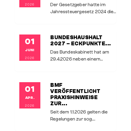
grundlegend geändert.Der
Der Gesetzgeber hatte im
2026
Verkäufer hatte im
Jahressteuergesetz 2024 die
entschiedenen Fall aus seinem
gesonderte Verlustverrechnung
Privatvermögen
mit der Beschränkung auf 20.000
€ bei z. B. Termingeschäften oder
BUNDESHAUSHALT
01
Forderungsausfällen aufgehoben
2027 – ECKPUNKTE...
und wieder eine unbegrenzte
JUNI
Das Bundeskabinett hat am
2026
29.4.2026 neben einem
umfangreichen
Maßnahmenpaket für die
GKV auch die Eckpunkte für
BMF
01
den Bundeshaushalt des
VERÖFFENTLICHT
nächsten Jahres
PRAXISHINWEISE
APR.
beschlossen und die
ZUR...
2026
Finanzplanung bis
Seit dem 1.1.2026 gelten die
Regelungen zur sog.
Aktivrente, die einen neuen