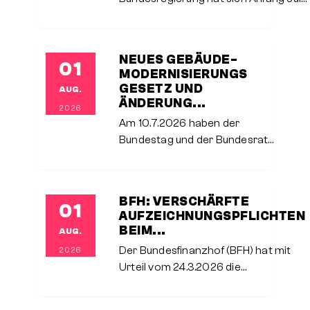
2026 auf eine
Einkommensteuerreform geeinigt, die
ab dem 1.1.2027 sukzessive bis in das
NEUES GEBÄUDE­
01
Folgejahr hinein umgesetzt werden
MODERNI­SIERUNGS­
und
GESETZ UND
AUG.
ÄNDERUNG...
2026
Am 10.7.2026 haben der
Bundestag und der Bundesrat
das neue
Gebäudemodernisierungsgesetz
als Ersatz für das bisherige
BFH: VERSCHÄRFTE
01
Gebäudeenergiegesetz
AUFZEICHNUNGSPFLICHTEN
verabschiedet. Es bringt beim
BEIM...
AUG.
Heizungstausch erhebliche
Der Bundesfinanzhof (BFH) hat mit
2026
Änderungen mit sich.
Urteil vom 24.3.2026 die
Anforderungen an die
Aufzeichnungspflichten für