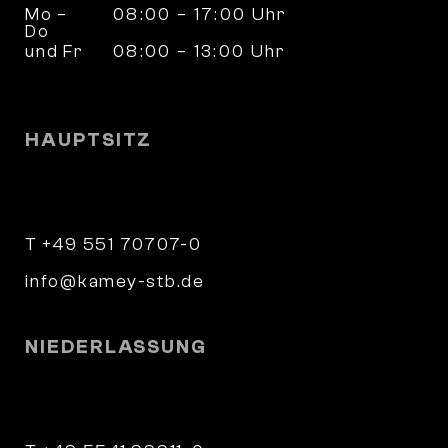
Mo –
08:00 – 17:00 Uhr
Do
und Fr
08:00 – 13:00 Uhr
und nach Vereinbarung
HAUPTSITZ
Wilhelm-Weber-Straße 4
37073 Göttingen
T +49 551 70707-0
info@kamey-stb.de
NIEDERLASSUNG
Parkstraße 9
34346 Hann. Münden