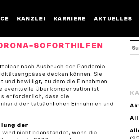
ICE
KANZLEI
KARRIERE
AKTUELLES
ORONA-SOFORTHILFEN
ittelbar nach Ausbruch der Pandemie
iditätsengpässe decken können. Sie
t und bewilligt, zu dem die Einnahmen
e eventuelle Überkompensation ist
KA
s erforderlich, dass die
anhand der tatsächlichen Einnahmen und
Ak
Al
dlung der
al
 wird nicht beanstandet, wenn die
(2