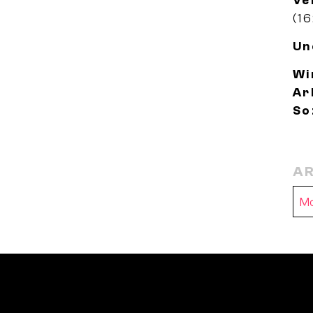
Ve
(16
Un
Wi
Ar
So
AR
Ar