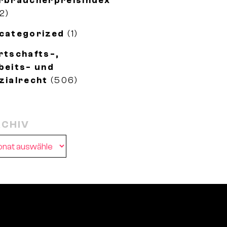
rbraucherpreisindex
2)
categorized
(1)
rtschafts-,
beits- und
zialrecht
(506)
CHIV
chiv