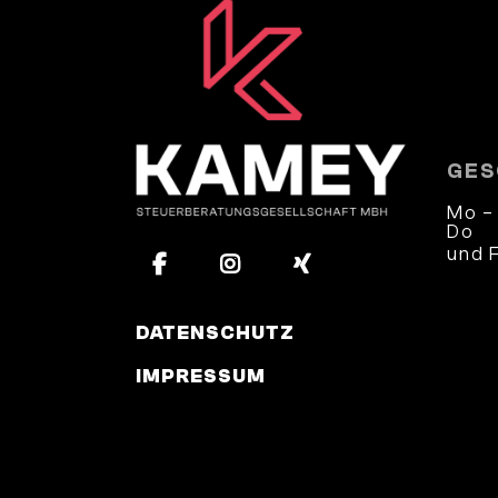
GES
Mo –
Do
und 
und 
DATENSCHUTZ
IMPRESSUM