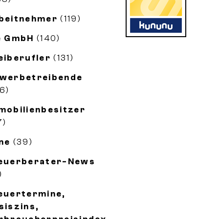
beitnehmer
(119)
e GmbH
(140)
eiberufler
(131)
werbetreibende
56)
mobilienbesitzer
7)
ne
(39)
euerberater-News
)
euertermine,
siszins,