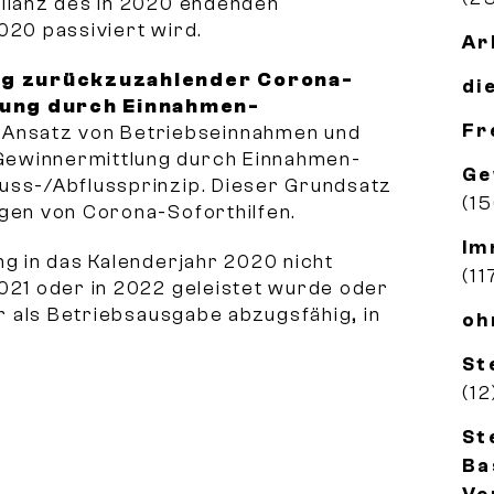
Bilanz des in 2020 endenden
020 passiviert wird.
Ar
ng zurückzuzahlender Corona-
di
lung durch Einnahmen-
Fr
 Ansatz von Betriebseinnahmen und
Gewinnermittlung durch Einnahmen-
Ge
uss-/Abflussprinzip. Dieser Grundsatz
(1
ngen von Corona-Soforthilfen.
Im
ng in das Kalenderjahr 2020 nicht
(11
021 oder in 2022 geleistet wurde oder
hr als Betriebsausgabe abzugsfähig, in
oh
St
(12
St
Ba