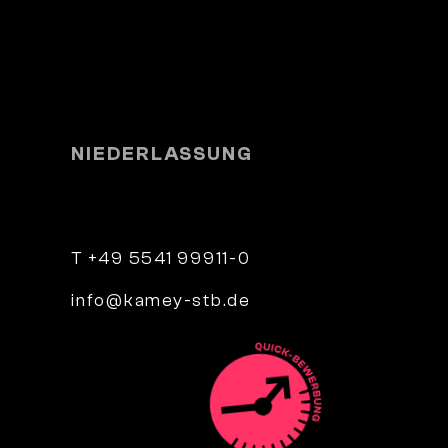
NIEDERLASSUNG
e 4
Parkstraße 9
34346 Hann. Münden
T +49 5541 99911-0
info@kamey-stb.de