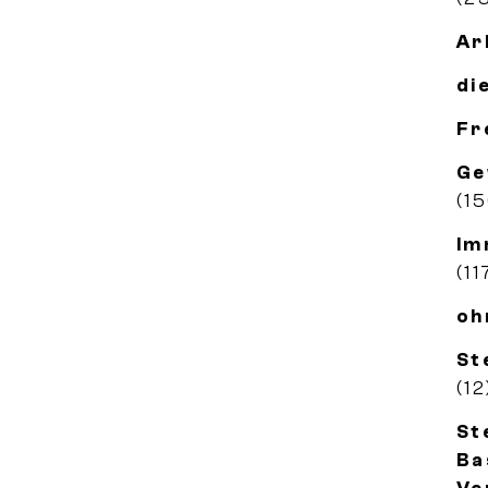
Ar
di
Fr
Ge
(1
Im
(11
oh
St
(12
St
Ba