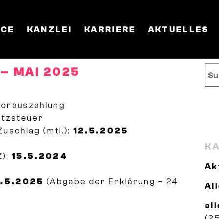
ICE
KANZLEI
KARRIERE
AKTUELLES
– MAI 2025
rvorauszahlung
atzsteuer
Zuschlag (mtl.):
12.5.2025
KA
Z):
15.5.2024
Ak
.5.2025
(Abgabe der Erklärung – 24
Al
al
(2