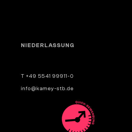
NIEDERLASSUNG
e 4
Parkstraße 9
34346 Hann. Münden
T +49 5541 99911-0
info@kamey-stb.de