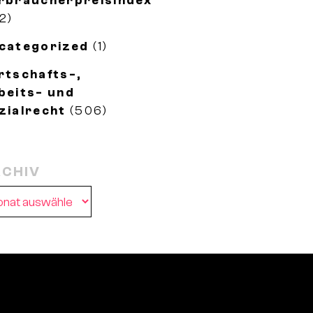
rbraucherpreisindex
2)
categorized
(1)
rtschafts-,
beits- und
zialrecht
(506)
CHIV
chiv