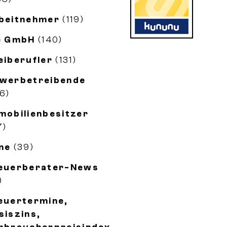
beitnehmer
(119)
e GmbH
(140)
eiberufler
(131)
werbetreibende
56)
mobilienbesitzer
7)
ne
(39)
euerberater-News
)
euertermine,
siszins,