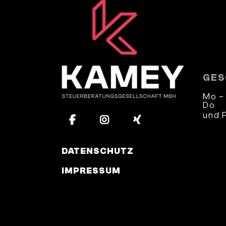
GES
Mo –
Do
und 
und 
DATENSCHUTZ
IMPRESSUM