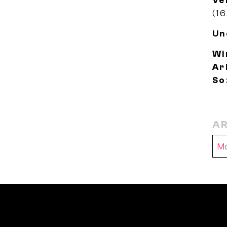
Ve
(16
Un
Wi
Ar
So
AR
Ar