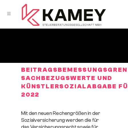
BEITRAGSBEMESSUNGSGREN
SACHBEZUGSWERTE UND
KÜNSTLERSOZIALABGABE
FÜ
2022
Mit den neuen Rechengrößen in der
Sozialversicherung werden die für
das Versicherungsrecht sowie für