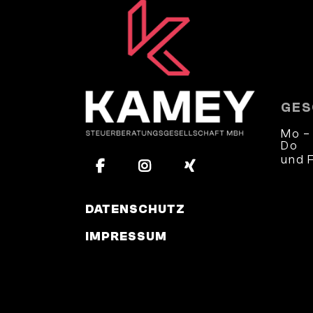
GES
Mo –
Do
und 
und 
DATENSCHUTZ
IMPRESSUM