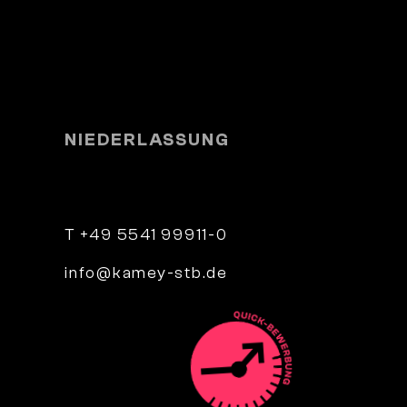
NIEDERLASSUNG
e 4
Parkstraße 9
34346 Hann. Münden
T +49 5541 99911-0
info@kamey-stb.de