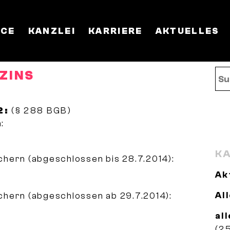
ICE
KANZLEI
KARRIERE
AKTUELLES
ZINS
2:
(§ 288 BGB)
:
KA
hern (abgeschlossen bis 28.7.2014):
Ak
Al
hern (abgeschlossen ab 29.7.2014):
al
(2