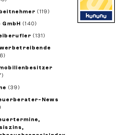
beitnehmer
(119)
e GmbH
(140)
eiberufler
(131)
werbetreibende
56)
mobilienbesitzer
7)
ne
(39)
euerberater-News
)
euertermine,
siszins,