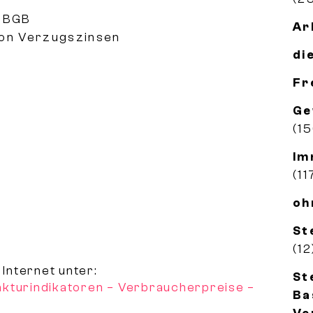
1 BGB
Ar
von Verzugszinsen
di
Fr
Ge
(1
Im
(11
oh
St
(12
 Internet unter:
St
kturindikatoren – Verbraucherpreise –
Ba