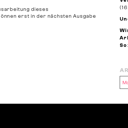
Ve
(16
usarbeitung dieses
können erst in der nächsten Ausgabe
Un
Wi
Ar
So
AR
Ar