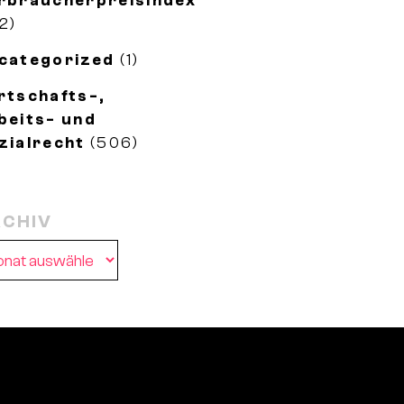
rbraucherpreisindex
2)
categorized
(1)
rtschafts-,
beits- und
zialrecht
(506)
CHIV
chiv