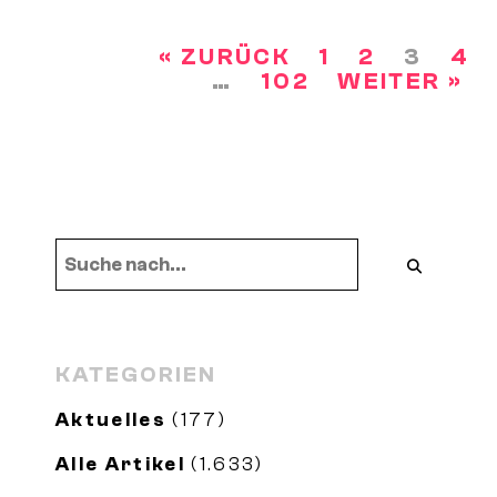
diesem Fall
« ZURÜCK
1
2
3
4
SEITENNUMMERIERUNG
…
102
WEITER »
DER
BEITRÄGE
KATEGORIEN
Aktuelles
(177)
Alle Artikel
(1.633)