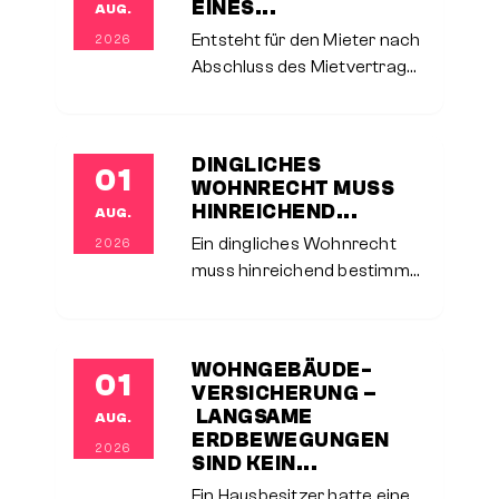
EINES...
AUG.
Landessozialgericht
Entsteht für den Mieter nach
2026
Abschluss des Mietvertrags
ein berechtigtes Interesse,
einen Teil des Wohnraums
einem Dritten zum Gebrauch
DINGLICHES
01
zu überlassen, so kann er
WOHNRECHT MUSS
von dem
HINREICHEND...
AUG.
Ein dingliches Wohnrecht
2026
muss hinreichend bestimmt
bezeichnet sein und den
tatsächlichen Verhältnissen
vor Ort entsprechen. Fehlt
WOHNGEBÄUDE­
01
es hieran, lässt sich aus der
VERSICHERUNG –
Vereinbarung kein
LANGSAME
AUG.
Wohnrecht herleiten.In
ERDBEWEGUNGEN
2026
SIND KEIN...
Ein Hausbesitzer hatte eine