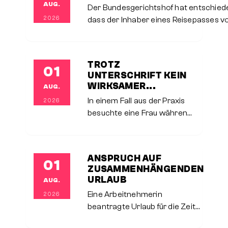
AUG.
Der Bundesgerichtshof hat entschied
2026
dass der Inhaber eines Reisepasses v
der Gemeinde, als zuständiger
Passbehörde, verlangen kann,
Aufwendungen für eine Auslandsreise 
TROTZ
01
ersetzen, die er nicht
UNTERSCHRIFT KEIN
WIRKSAMER...
AUG.
In einem Fall aus der Praxis
2026
besuchte eine Frau während
sog. Küchenaktionstage ein
Möbelhaus. Dort wurde ihr
Interesse an einer neuen
ANSPRUCH AUF
01
Küche geweckt. Sie
ZUSAMMENHÄNGENDEN
unterschrieb schließlich
URLAUB
AUG.
Eine Arbeitnehmerin
2026
beantragte Urlaub für die Zeit
vom 1. – 25.3.2026. Der