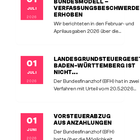
BUNDESMODELL –
dem BMF-Schreiben vom
VERFASSUNGSBESCHWERDE
JULI
ERHOBEN
2026
Wir berichteten in den Februar- und
Aprilausgaben 2026 über die
Entscheidungen des
Bundesfinanzhofs (BFH) vom
12.11.2025 zur Grundsteuer im
LANDESGRUNDSTEUERGESE
01
Bundesmodell, welche der BFH für
BADEN-WÜRTTEMBERG IST
verfassungskonform erachtet.Der
NICHT...
JULI
Der Bundesfinanzhof (BFH) hat in zwei
2026
Verfahren mit Urteil vom 20.5.2026
entschieden, dass das
Landesgrundsteuergesetz Baden-
Württemberg zur Bewertung von
VORSTEUERABZUG
01
Grundstücken für Zwecke der
AUS ANZAHLUNGEN
Berechnung der Grundsteuer
JUNI
Der Bundesfinanzhof (BFH)
2026
hatte über die Möglichkeit