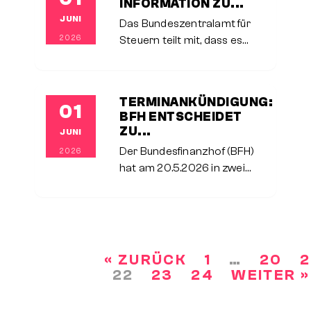
INFORMATION ZU...
JUNI
Das Bundeszentralamt für
2026
Steuern teilt mit, dass es
nicht für die Erteilung der
Freistellungsbescheinigungen
nach dem
TERMINANKÜNDIGUNG:
01
Einkommensteuergesetz für
BFH ENTSCHEIDET
die Bauabzugsteuer
ZU...
JUNI
zuständig ist und auch keine
Der Bundesfinanzhof (BFH)
2026
Anfragen
hat am 20.5.2026 in zwei
Verfahren zum
Landesgrundsteuergesetz
Baden-Württemberg eine
Entscheidung
verkündet.Baden-
« ZURÜCK
1
…
20
2
SEITENNUMMERIERUNG
Württemberg ist eines von
22
23
24
WEITER »
DER
fünf Bundesländern, das sich
BEITRÄGE
für ein eigenes