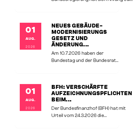
2026 auf eine
Einkommensteuerreform geeinigt, die
ab dem 1.1.2027 sukzessive bis in das
NEUES GEBÄUDE­
01
Folgejahr hinein umgesetzt werden
MODERNI­SIERUNGS­
und
GESETZ UND
AUG.
ÄNDERUNG...
2026
Am 10.7.2026 haben der
Bundestag und der Bundesrat
das neue
Gebäudemodernisierungsgesetz
als Ersatz für das bisherige
BFH: VERSCHÄRFTE
01
Gebäudeenergiegesetz
AUFZEICHNUNGSPFLICHTEN
verabschiedet. Es bringt beim
BEIM...
AUG.
Heizungstausch erhebliche
Der Bundesfinanzhof (BFH) hat mit
2026
Änderungen mit sich.
Urteil vom 24.3.2026 die
Anforderungen an die
Aufzeichnungspflichten für