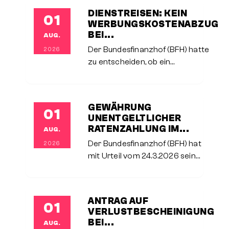
Aufwendungen eines häuslichen
DIENSTREISEN: KEIN
01
Arbeitszimmers bei selbstständig
WERBUNGSKOSTENABZUG
tätigen Steuerpflichtigen erheblich
BEI...
AUG.
verschärft.Im entschiedenen Fall
Der Bundesfinanzhof (BFH) hatte
2026
zu entscheiden, ob ein
Arbeitnehmer einen Anspruch auf
Werbungskostenabzug auch dann
geltend machen kann, wenn er für
GEWÄHRUNG
01
die Durchführung einer Dienstreise
UNENTGELTLICHER
nicht
RATENZAHLUNG IM...
AUG.
Der Bundesfinanzhof (BFH) hat
2026
mit Urteil vom 24.3.2026 seine
jahrzehntelange
Rechtsprechung zur
steuerlichen Behandlung
ANTRAG AUF
01
unverzinslicher
VERLUSTBESCHEINIGUNG
Ratenzahlungsvereinbarungen
BEI...
AUG.