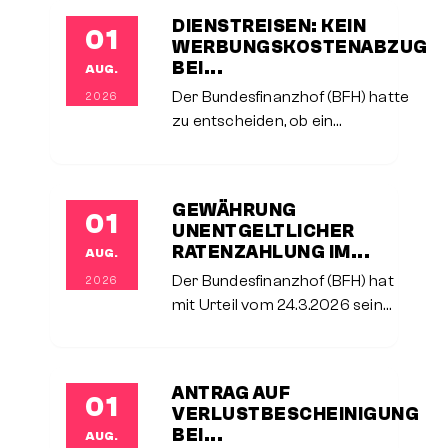
Aufwendungen eines häuslichen
DIENSTREISEN: KEIN
01
Arbeitszimmers bei selbstständig
WERBUNGSKOSTENABZUG
tätigen Steuerpflichtigen erheblich
BEI...
AUG.
verschärft.Im entschiedenen Fall
Der Bundesfinanzhof (BFH) hatte
2026
zu entscheiden, ob ein
Arbeitnehmer einen Anspruch auf
Werbungskostenabzug auch dann
geltend machen kann, wenn er für
GEWÄHRUNG
01
die Durchführung einer Dienstreise
UNENTGELTLICHER
nicht
RATENZAHLUNG IM...
AUG.
Der Bundesfinanzhof (BFH) hat
2026
mit Urteil vom 24.3.2026 seine
jahrzehntelange
Rechtsprechung zur
steuerlichen Behandlung
ANTRAG AUF
01
unverzinslicher
VERLUSTBESCHEINIGUNG
Ratenzahlungsvereinbarungen
BEI...
AUG.