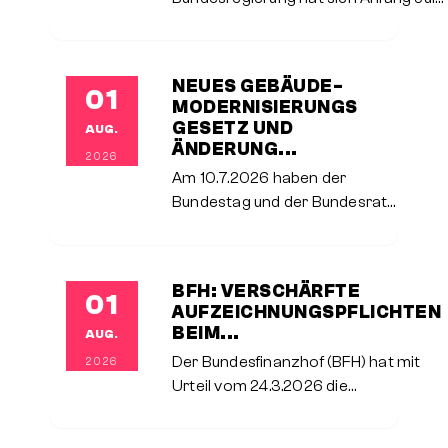
2026 auf eine
Einkommensteuerreform geeinigt, die
ab dem 1.1.2027 sukzessive bis in das
NEUES GEBÄUDE­
01
Folgejahr hinein umgesetzt werden
MODERNI­SIERUNGS­
und
GESETZ UND
AUG.
ÄNDERUNG...
2026
Am 10.7.2026 haben der
Bundestag und der Bundesrat
das neue
Gebäudemodernisierungsgesetz
als Ersatz für das bisherige
BFH: VERSCHÄRFTE
01
Gebäudeenergiegesetz
AUFZEICHNUNGSPFLICHTEN
verabschiedet. Es bringt beim
BEIM...
AUG.
Heizungstausch erhebliche
Der Bundesfinanzhof (BFH) hat mit
2026
Änderungen mit sich.
Urteil vom 24.3.2026 die
Anforderungen an die
Aufzeichnungspflichten für