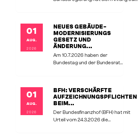
2026 auf eine
Einkommensteuerreform geeinigt, die
ab dem 1.1.2027 sukzessive bis in das
NEUES GEBÄUDE­
01
Folgejahr hinein umgesetzt werden
MODERNI­SIERUNGS­
und
GESETZ UND
AUG.
ÄNDERUNG...
2026
Am 10.7.2026 haben der
Bundestag und der Bundesrat
das neue
Gebäudemodernisierungsgesetz
als Ersatz für das bisherige
BFH: VERSCHÄRFTE
01
Gebäudeenergiegesetz
AUFZEICHNUNGSPFLICHTEN
verabschiedet. Es bringt beim
BEIM...
AUG.
Heizungstausch erhebliche
Der Bundesfinanzhof (BFH) hat mit
2026
Änderungen mit sich.
Urteil vom 24.3.2026 die
Anforderungen an die
Aufzeichnungspflichten für