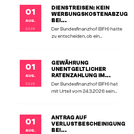
Aufwendungen eines häuslichen
DIENSTREISEN: KEIN
01
Arbeitszimmers bei selbstständig
WERBUNGSKOSTENABZUG
tätigen Steuerpflichtigen erheblich
BEI...
AUG.
verschärft.Im entschiedenen Fall
Der Bundesfinanzhof (BFH) hatte
2026
zu entscheiden, ob ein
Arbeitnehmer einen Anspruch auf
Werbungskostenabzug auch dann
geltend machen kann, wenn er für
GEWÄHRUNG
01
die Durchführung einer Dienstreise
UNENTGELTLICHER
nicht
RATENZAHLUNG IM...
AUG.
Der Bundesfinanzhof (BFH) hat
2026
mit Urteil vom 24.3.2026 seine
jahrzehntelange
Rechtsprechung zur
steuerlichen Behandlung
ANTRAG AUF
01
unverzinslicher
VERLUSTBESCHEINIGUNG
Ratenzahlungsvereinbarungen
BEI...
AUG.